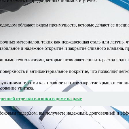
тобы избежать непредвиденных поломок и утечек.
 подводом обладает рядом преимуществ, которые делают ее пред
прочных материалов, таких как нержавеющая сталь или латунь, ч
стабильное и надежное открытие и закрытие сливного клапана, 
нными технологиями, которые позволяют снизить расход воды п
поверхность и антибактериальное покрытие, что позволяет легк
функциями, такими как плавное и тихое закрытие крышки сливно
зование унитаза.
ренней отделки вагонки в доме на даче
 боковым подводом, вы получаете надежный, долговечный и эффе