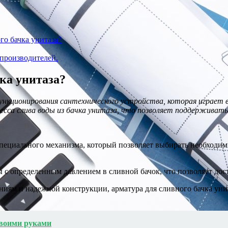
го бачка унитаза?
 производителей.
ка унитаза?
функционирования сантехнического устройства, которая играет
сса слива воды из бачка унитаза, что позволяет поддерживать
пециального механизма, который позволяет выбирать необходим
 с определенным давлением в сливной бачок, что позволяет дос
иям и надежной конструкции, арматура для сливного бачка унит
своими руками