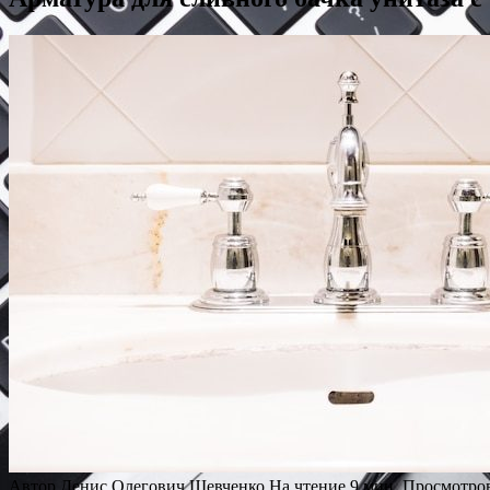
Автор
Денис Олегович Шевченко
На чтение
9 мин.
Просмотро