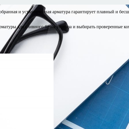
бранная и установленная арматура гарантирует плавный и бес
рматуры для сливного бачка унитаза и выбирать проверенные к