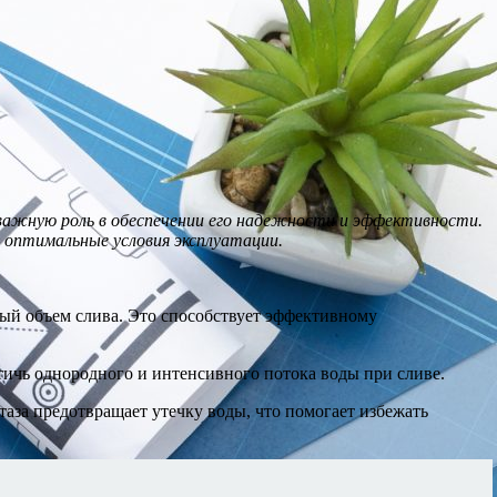
 важную роль в обеспечении его надежности и эффективности.
 оптимальные условия эксплуатации.
ый объем слива. Это способствует эффективному
тичь однородного и интенсивного потока воды при сливе.
аза предотвращает утечку воды, что помогает избежать