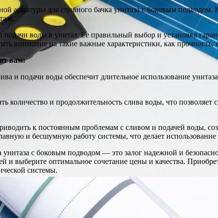
ной арматуры для сливного бачка унитаза с боковым подводом. 
аза.
 и подачи воды в унитаз. Ее правильный выбор и установка гар
тить внимание на такие важные характеристики, как прочность, 
ит вам:
ива и подачи воды обеспечит длительное использование унитаза
ть количество и продолжительность слива воды, что позволяет со
риводить к постоянным проблемам с сливом и подачей воды, соз
 плавную и бесшумную работу системы, что делает использовани
а унитаза с боковым подводом — это залог надежной и безопасн
лей и выберите оптимальное сочетание цены и качества. Приобр
ической системы.