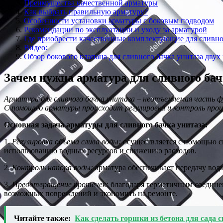
Преимущества качественной арматуры
Как выбрать правильную арматуру?
Особенности установки арматуры с боковым подводом
Рекомендации по эксплуатации и уходу за арматурой
Где приобрести качественные комплектующие для сливно
Видео:
Обзор бокового клапана для сливного бачка унитаза двух
Зачем нужна арматура для сливного бач
Арматура для сливного бачка унитаза – неотъемлемая часть 
С помощью арматуры происходит регулировка и контроль проце
Основная задача арматуры для сливного бачка унитаза:
1.
Регулировка объема слива воды:
осуществляется с помощью с
использованию водных ресурсов и снижению расходов.
2.
Контроль напора воды:
арматура обеспечивает передачу воды
3.
Предотвращение протечек:
благодаря герметичным соединен
возможных повреждений и экономить на ремонте.
Читайте также:
Как сделать горшки из бетона для сада 