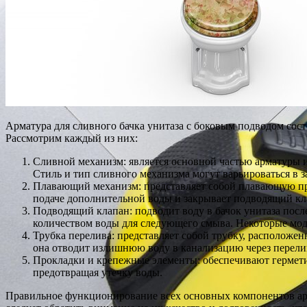
Арматура для сливного бачка унитаза с боковым подводом со
Рассмотрим каждый из них:
Сливной механизм: является основной частью арматуры и
Стиль и тип сливного механизма могут варьироваться в з
Плавающий механизм: представляет собой плавающую проб
подаче дополнительной воды и закрывает подводящий кла
Подводящий клапан: подводит воду в бачок унитаза после
количеством воды для следующего смыва. Некоторые мод
Трубка перелива: представляет собой трубку, расположе
она отводит излишнюю воду в канализацию через перели
Прокладки и крепежные элементы: обеспечивают гермети
предотвращая утечку воды.
Правильное функционирование всех основных компонентов арм