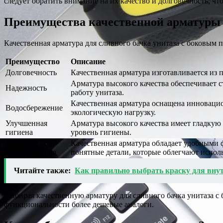
следует обратить внимание на их качество и долговечность, ч
Преимущества качественной арматуры
Качественная арматура для сливного бачка унитаза с боковым
Преимущество
Описание
Долговечность
Качественная арматура изготавливается из 
Арматура высокого качества обеспечивает 
Надежность
работу унитаза.
Качественная арматура оснащена инновацио
Водосбережение
экологическую нагрузку.
Улучшенная
Арматура высокого качества имеет гладкую 
гигиена
уровень гигиены.
Удобство
Качественная арматура обладает удобными 
использования
понятные детали, которые облегчают исполь
Читайте также:
Как правильно выбрать краску для внут
Выбирая качественную арматуру для сливного бачка унитаза с
функциональности более дешевые аналоги.