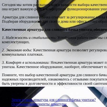
Сегодня мы хотим рассказать вам о важности выбора качествен
она играет важную роль в комфортном функционировании унит
Арматура для сливного бачка отвечает за регулирование слива
Подбирая оборудование для своего дома или офиса, стоит обра
Качественная арматура для сливного бачка унитаза обеспеч
1. Надежность и стабильность:
Устойчивая работа системы сл
комплектующих.
2. Экономию воды:
Качественная арматура позволяет регулирова
коммунальных платежах.
3. Комфорт в использовании:
Некачественная арматура может п
унитаза. Качественное оборудование, наоборот, обеспечивает
Помните, что выбор качественной арматуры для сливного бачк
надежных производителей, ознакомьтесь с отзывами покупате
быть уверены в долговечности и эффективности своей сантехн
Содержание
Зачем нужна арматура для сливного бачка унитаза?
Основные компоненты арматуры