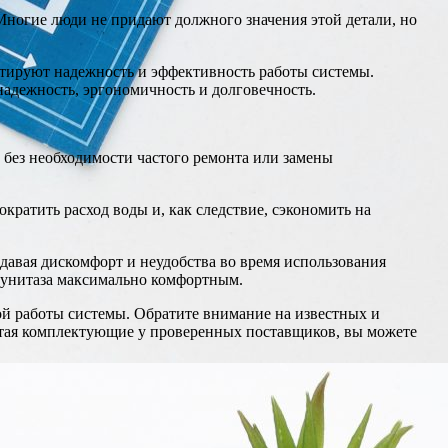
Многие люди не придают должного значения этой детали, но
антируют надежность и эффективность работы системы.
надежность, эргономичность и долговечность.
 без необходимости частого ремонта или замены
кратить расход воды и, как следствие, сэкономить на
давая дискомфорт и неудобства во время использования
е унитаза максимально комфортным.
ой работы системы. Обратите внимание на известных и
етая комплектующие у проверенных поставщиков, вы можете