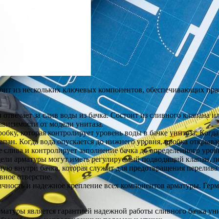
стоит из нескольких ключевых компонентов, обеспечивающих пр
 отвечает за слив воды из бачка. Состоит из сливного клапана 
ависимости от модели унитаза.
ку, которая контролирует уровень воды в бачке унитаза. Когда
пан. Когда вода опускается до нижнего уровня, пробка открыва
 слива и контролирует заполнение бачка до определенного уров
ели арматуры могут иметь регулируемый подводящий клапан, п
нную внутри бачка, которая служит для предотвращения перелива
вное отверстие.
чность и надежное крепление всех компонентов арматуры. Гер
атуры является гарантией надежной работы сливного бачка ун