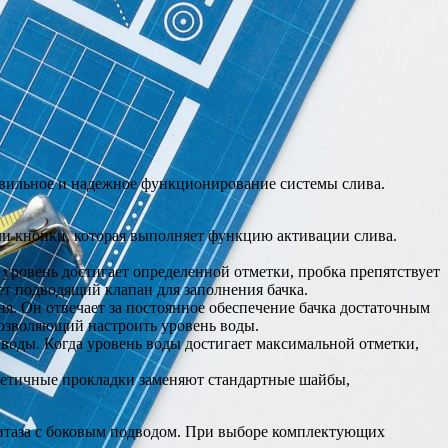
авильное и надежное функционирование системы слива.
или кнопки, которая выполняет функцию активации слива.
 уровень достигает определенной отметки, пробка препятствует
ет подводящий клапан для заполнения бачка.
ня. Он отвечает за постоянное обеспечение бачка достаточным
озволяющий настроить уровень воды.
 воды. Когда уровень воды достигает максимальной отметки,
метичные прокладки заменяют стандартные шайбы,
итаза с боковым подводом. При выборе комплектующих