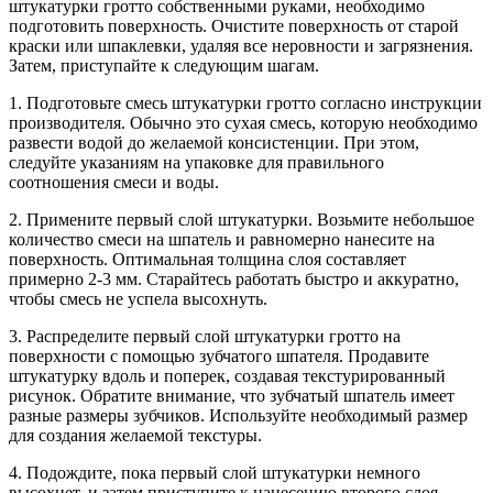
штукатурки гротто собственными руками, необходимо
подготовить поверхность. Очистите поверхность от старой
краски или шпаклевки, удаляя все неровности и загрязнения.
Затем, приступайте к следующим шагам.
1. Подготовьте смесь штукатурки гротто согласно инструкции
производителя. Обычно это сухая смесь, которую необходимо
развести водой до желаемой консистенции. При этом,
следуйте указаниям на упаковке для правильного
соотношения смеси и воды.
2. Примените первый слой штукатурки. Возьмите небольшое
количество смеси на шпатель и равномерно нанесите на
поверхность. Оптимальная толщина слоя составляет
примерно 2-3 мм. Старайтесь работать быстро и аккуратно,
чтобы смесь не успела высохнуть.
3. Распределите первый слой штукатурки гротто на
поверхности с помощью зубчатого шпателя. Продавите
штукатурку вдоль и поперек, создавая текстурированный
рисунок. Обратите внимание, что зубчатый шпатель имеет
разные размеры зубчиков. Используйте необходимый размер
для создания желаемой текстуры.
4. Подождите, пока первый слой штукатурки немного
высохнет, и затем приступите к нанесению второго слоя.