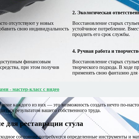
2. Экологическая ответствен
асто отсутствуют у новых
Восстановление старых стулье
добавить свою индивидуальность
устойчивое потребление. Вмес
продлить его срок службы.
4. Ручная работа и творчеств
е доступным финансовым
Восстановление старых стульев
средства, при этом получив
творческого подхода. В ходе п
применять свою фантазию для 
ми - мастер-класс с видео
ление каждого из них — это возможность создать нечто по-наст
иться результатом вашего собственного труда.
 для реставрации стула
исходное состояние потребуются определенные инструменты и ма