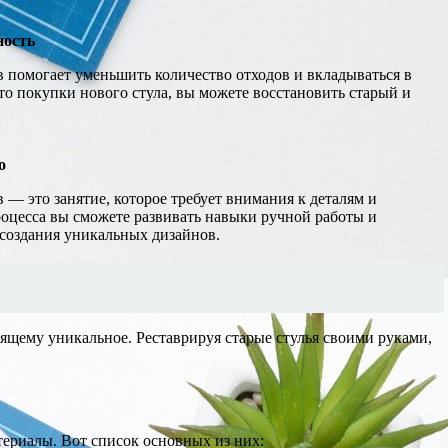
ность
в помогает уменьшить количество отходов и вкладываться в
то покупки нового стула, вы можете восстановить старый и
о
 — это занятие, которое требует внимания к деталям и
роцесса вы сможете развивать навыки ручной работы и
создания уникальных дизайнов.
оящему уникальное. Реставрируя старые стулья своими руками,
териалы. Вот список основных из них: