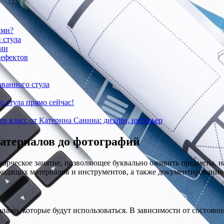
ами?
 стула
ции
дефектов
ванного стула
о стула прямо сейчас!
ер класс от Катерина Санина: дизайн, интерьер
материалов до фотографий
творческое занятие, позволяющее буквально оживить предметы, 
ходящих материалов и инструментов, а также документирование
ами, которые будут использоваться. В зависимости от состояния