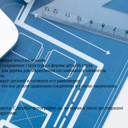
бующие восстановления.
 сохранение структуры и формы деталей стула.
 для дерева для закрепления отслоившихся элементов.
ия.
круг деталей и натяните его равномерно.
что все детали правильно соединены и крепко закреплены.
есса. Сделайте фотографии до, во время и после реставрации
 другими.