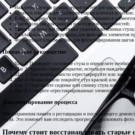
Наждачная бумага разных зернистостей для удаления ста
Шпатель или нож для удаления старых клеевых остатков;
Клей для дерева для закрепления отслоившихся элементов
Краска или лак для окраски или отделки поверхностей;
Ткань или кожа для перетяжки сиденья или спинки стула;
Раскладывающаяся струбцина для фиксации элементов пр
Фотоаппарат или смартфон для фотографирования шагов 
Пошаговое руководство
Шаг 1: Проверьте состояние стула и определите необход
Шаг 2: Удалите старое покрытие, используя наждачную б
Шаг 3: При необходимости отреставрируйте или замените 
Шаг 4: Покрасьте или покройте стул краской или лаком, 
Шаг 5: Перетяните сиденье или спинку стула новой ткань
Шаг 6: Соберите отреставрированные элементы стула, ис
Документирование процесса
Для сохранения памяти о реставрации и последующего демонст
стула. Это поможет вам отследить прогресс, использовать фот
Почему стоит восстанавливать старые 