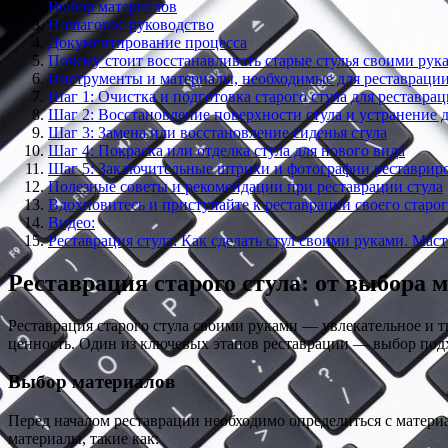
Выбор материалов
Пошаговое руководство
Документирование процесса
Почему стоит восстанавливать старые стулья своими рук
Инструменты и материалы, необходимые для реставрации
Шаг 1: Очистка и подготовка старого стула для реставра
Шаг 2: Восстановление поверхности стула и устранение 
Шаг 3: Замена или восстановление сиденья стула
Шаг 4: Покраска или отделка стула для нового вида
Шаг 5: Заключительные штрихи и фотографии реставриро
Полезные советы и рекомендации при реставрации стула
Вдохновитесь и приступайте к реставрации своего старог
Видео:
Реставрация стула: Как сделать стул своими руками. Маст
Реставрация старого стула: от выбора 
Реставрация старого стула своими руками — увлекательное и 
ценность. Один из ключевых этапов реставрации — выбор под
Выбор материалов
Перед началом реставрации необходимо определиться с материал
материалы, такие как: