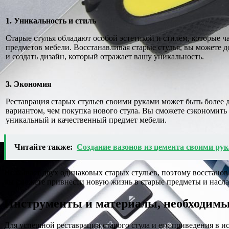
1. Уникальность и стиль
Старые стулья обладают особой эстетикой и стилем, которые ч
предметов мебели. Восстанавливая старые стулья, вы можете 
и создать дизайн, который отражает вашу уникальность.
3. Экономия
Реставрация старых стульев своими руками может быть боле
вариантом, чем покупка нового стула. Вы сможете сэкономить 
уникальный и качественный предмет мебели.
Читайте также:
Создание вазонов из цемента своими рука
Не бывает двух одинаковых старых стульев, поэтому восстанов
вы сможете привнести новую жизнь в старые предметы и наслад
Инструменты и материалы, необходимые
Для успешной реставрации старого стула и его приведения в 