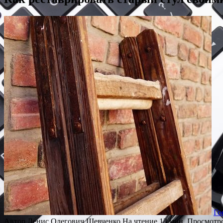
Го
Автор
Денис Олегович Шевченко
На чтение
13 мин.
Просмотр