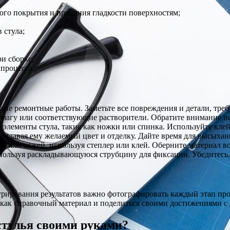
рого покрытия и придания гладкости поверхностям;
 стула;
и сборке;
процесса.
имые ремонтные работы. Заметьте все повреждения и детали, тре
умагу или соответствующие растворители. Обратите внимание на
элементы стула, такие как ножки или спинка. Используйте клей
придавая ему желаемый цвет и отделку. Дайте время для высыхан
ю или кожей, используя степлер или клей. Оберните материал во
пользуя раскладывающуюся струбцину для фиксации. Убедитесь, 
рирования результатов важно фотографировать каждый этап проц
о как справочный материал и поделиться своими достижениями с
стулья своими руками?