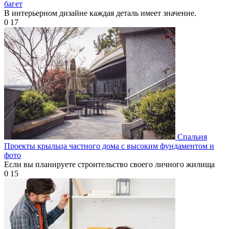
багет
В интерьерном дизайне каждая деталь имеет значение.
0
17
Спальня
Проекты крыльца частного дома с высоким фундаментом и
фото
Если вы планируете строительство своего личного жилища
0
15