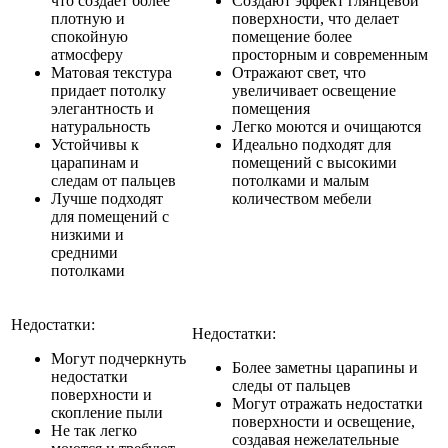
что создает более
Создают эффект глянцевой
плотную и
поверхности, что делает
спокойную
помещение более
атмосферу
просторным и современным
Матовая текстура
Отражают свет, что
придает потолку
увеличивает освещение
элегантность и
помещения
натуральность
Легко моются и очищаются
Устойчивы к
Идеально подходят для
царапинам и
помещений с высокими
следам от пальцев
потолками и малым
Лучше подходят
количеством мебели
для помещений с
низкими и
средними
потолками
Недостатки:
Недостатки:
Могут подчеркнуть
Более заметны царапины и
недостатки
следы от пальцев
поверхности и
Могут отражать недостатки
скопление пыли
поверхности и освещение,
Не так легко
создавая нежелательные