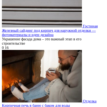
Гостиная
Железный сайдинг под кирпич для наружной отделки —
фотоматериалы и идеи дизайна
Украшение фасада дома – это важный этап в его
строительстве
0
16
Отделка
Кирпичная печь в баню с баком для воды