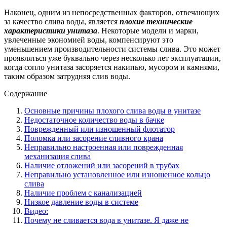
Наконец, одним из непосредственных факторов, отвечающих
за качество слива воды, является
плохие технические
характеристики унитаза
. Некоторые модели и марки,
увлеченные экономией воды, компенсируют это
уменьшением производительности системы слива. Это может
проявляться уже буквально через несколько лет эксплуатации,
когда сопло унитаза засоряется накипью, мусором и камнями,
таким образом затрудняя слив воды.
Содержание
Основные причины плохого слива воды в унитазе
Недостаточное количество воды в бачке
Поврежденный или изношенный флотатор
Поломка или засорение сливного крана
Неправильно настроенная или поврежденная
механизация слива
Наличие отложений или засорений в трубах
Неправильно установленное или изношенное кольцо
слива
Наличие проблем с канализацией
Низкое давление воды в системе
Видео:
Почему не сливается вода в унитазе. Я даже не