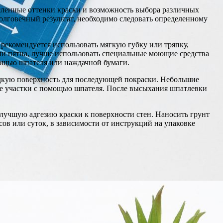
сленные оттенки краски и возможность выбора различных
олговечный результат, необходимо следовать определенному
 рекомендуется использовать мягкую губку или тряпку,
ли пятна, лучше использовать специальные моющие средства
омощью шпателя или наждачной бумаги.
дкую поверхность для последующей покраски. Небольшие
е участки с помощью шпателя. После высыхания шпатлевки
 лучшую адгезию краски к поверхности стен. Наносить грунт
сов или суток, в зависимости от инструкций на упаковке