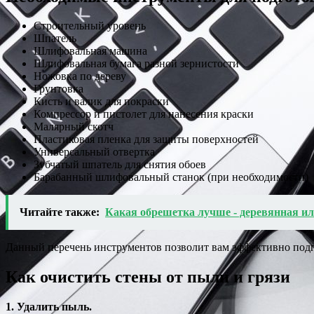
Строительный уровень
Шпатель
Шлифовальная машина
Шлифовальная бумага разной зернистости
Ножовка по дереву
Грунтовка
Кисть и валик для покраски
Компрессор и пистолет для нанесения краски
Малярный скотч
Пластиковая пленка для защиты поверхностей
Универсальный отвертка
Зубчатый шпатель для снятия обоев
Барабанный шлифовальный станок (при необходимости)
Читайте также:
Какая обрешетка лучше - деревянная ил
Данный перечень инструментов позволит вам эффективно подго
Как очистить стены от пыли и грязи
1. Удалить пыль.