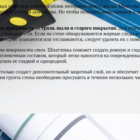
ных способов изменить облик интерьера своего жилья. Многочи
здания уютной атмосферы. Но чтобы получить качественный и д
а поверхности от грязи, пыли и старого покрытия.
Для этого
я с поверхности. Если на стене обнаруживаются жирные следы и
, которые осыпаются или отслаиваются, следует удалить их с п
на поверхности стен.
Шпатлевка поможет создать ровную и гла
тлевочным составом, который легко наносится на поврежденны
елать ее гладкой и однородной.
только создаст дополнительный защитный слой, но и обеспечит
ния грунта стены необходимо просушить в течение нескольких ча