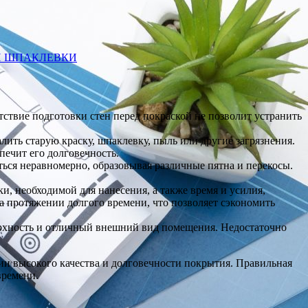
ОЙ ШПАКЛЕВКИ
ствие подготовки стен перед покраской не позволит устранить
лить старую краску, шпаклевку, пыль или другие загрязнения.
печит его долговечность.
ься неравномерно, образовывая различные пятна и перекосы.
и, необходимой для нанесения, а также время и усилия,
а протяжении долгого времени, что позволяет сэкономить
ерхность и отличный внешний вид помещения. Недостаточно
нии высокого качества и долговечности покрытия. Правильная
времени.