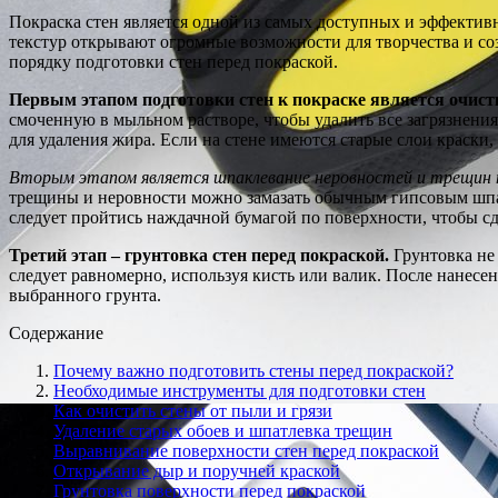
Покраска стен является одной из самых доступных и эффектив
текстур открывают огромные возможности для творчества и со
порядку подготовки стен перед покраской.
Первым этапом подготовки стен к покраске является очистк
смоченную в мыльном растворе, чтобы удалить все загрязнени
для удаления жира. Если на стене имеются старые слои краски
Вторым этапом является шпаклевание неровностей и трещин 
трещины и неровности можно замазать обычным гипсовым шпа
следует пройтись наждачной бумагой по поверхности, чтобы сд
Третий этап – грунтовка стен перед покраской.
Грунтовка не 
следует равномерно, используя кисть или валик. После нанесе
выбранного грунта.
Содержание
Почему важно подготовить стены перед покраской?
Необходимые инструменты для подготовки стен
Как очистить стены от пыли и грязи
Удаление старых обоев и шпатлевка трещин
Выравнивание поверхности стен перед покраской
Открывание дыр и поручней краской
Грунтовка поверхности перед покраской