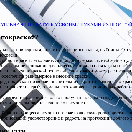
КОРАТИВНАЯ ШТУКАТУРКА СВОИМИ РУКАМИ ИЗ ПРОСТ
 покраской?
 могут повредиться, появиться трещины, сколы, выбоины. Отсут
покраски.
й слой краски легко нанесся и хорошо держался, необходимо уда
ь идеальное основание для нанесения нового слоя краски и обес
лены перед покраской, то новый слой краски может распределит
и обеспечить равномерное нанесение краски.
ед покраской позволяет значительно сократить количество краск
овленные стены требуют меньшего количества ремонтных работ н
ны перед покраской позволяют получить идеально гладкую пов
ку и визуальное впечатление от ремонта.
мой частью процесса ремонта и играет ключевую роль в достиже
, приносящий удовлетворение и радость на протяжении долгого 
вки стен