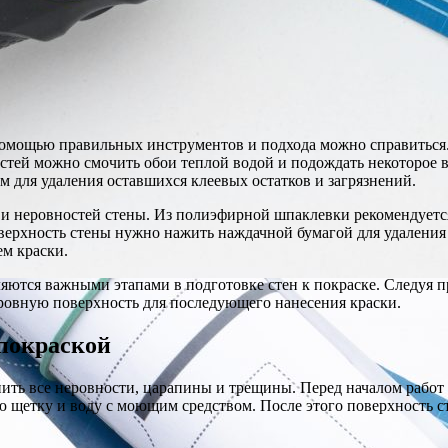
помощью правильных инструментов и подхода можно справиться. 
ностей можно смочить обои теплой водой и подождать некоторое 
м для удаления оставшихся клеевых остатков и загрязнений.
 и неровностей стены. Из полиэфирной шпаклевки рекомендуетс
хность стены нужно нажить наждачной бумагой для удаления из
ем краски.
ляются важными этапами в подготовке стен к покраске. Следуя
ровную поверхность для последующего нанесения краски.
 покраской
ть все неровности, царапины и трещины. Перед началом работ с
ю щетку и воду с моющим средством. После этого поверхность с