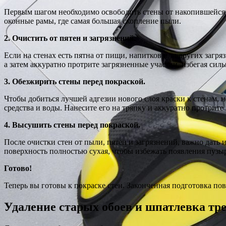
Первым шагом необходимо освободить стены от накопившейся 
оконные рамы, где самая большая скопление пыли.
2. Очистить от пятен и загрязнений.
Если на стенах есть пятна от пищи, напитков или других загр
а затем аккуратно протрите загрязненные участки, избегая силь
3. Обезжирить стены перед покраской.
Чтобы добиться лучшей адгезии нового слоя краски к стенам
средства и воды. Нанесите его на тряпку и аккуратно протрите 
4. Высушить стены перед покраской.
После очистки стен от пыли, пятен и загрязнений, важно дать 
поверхность полностью сухая, чтобы избежать появления пузыр
Готово!
Теперь вы готовы к покраске стен. Законченная подготовка по
Удаление старых обоев и шпатлевка т