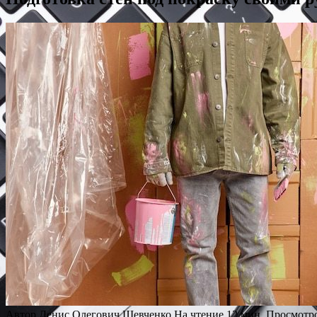
Автор
Денис Олегович Шевченко
На чтение
12 мин.
Просмотр