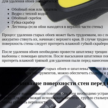
Для удаления обоев понадобится:
Обойный нож или шпатель
Ведро с теплой водой
Обойный скребок
Губка-скрабер
Лестница (если обои находятся в верхней части стены)
Процесс удаления старых обоев может быть трудоемким, но с 
аккуратно стянуть их, начиная с верхнего края. В случае труд
поверхность стены следует протереть влажной губкой-скраберо
После удаления обоев необходимо провести шпатлевку трещин
выбоины с помощью шпателя. После высыхания шпатлевки повер
протереть влажной тряпкой для удаления пыли перед нанесени
Таким образом, удаление старых обоев и шпатлевка трещин яв
соответствующих инструментов, можно обеспечить гладкую и 
Выравнивание поверхности стен перед
В процессе выравнивания поверхности стен необходимо устрани
грязи. Для этого можно использовать шпатели, грубую стальну
чтобы сгладить неровности.