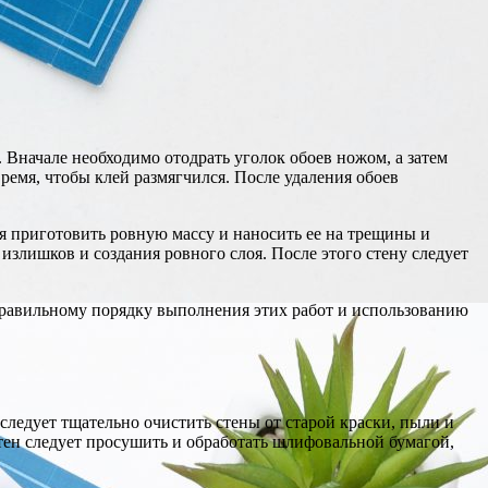
Вначале необходимо отодрать уголок обоев ножом, а затем
время, чтобы клей размягчился. После удаления обоев
я приготовить ровную массу и наносить ее на трещины и
лишков и создания ровного слоя. После этого стену следует
 правильному порядку выполнения этих работ и использованию
ледует тщательно очистить стены от старой краски, пыли и
тен следует просушить и обработать шлифовальной бумагой,