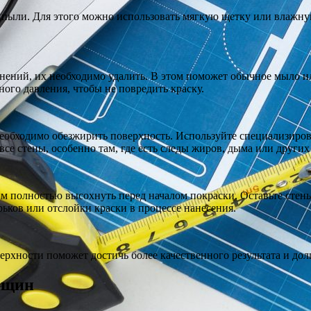
пыли. Для этого можно использовать мягкую щетку или влажную
язнений, их необходимо удалить. В этом поможет обычное мыло и
ного давления, чтобы не повредить краску.
, необходимо обезжирить поверхность. Используйте специализи
все стены, особенно там, где есть следы жиров, дыма или других
им полностью высохнуть перед началом покраски. Оставьте стены
ьков или отслойки краски в процессе нанесения.
верхности поможет достичь более качественного результата и до
рещин