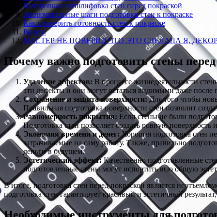
Шлифовка и отшлифовка стен перед покраской
Заключительные шаги подготовки стен к покраске
Как проверить готовность стен к покраске
Видео:
МАСТЕР НЕ ПОВЕРИЛ ЧТО ЭТО СДЕЛАЛА Я, ДЕ
Почему важно подготовить стены перед
Удаление дефектов:
В процессе жизнедеятельности стены
эти дефекты и они могут остаться видимыми даже после 
Сохранение и защита поверхности:
Для того чтобы новы
Правильная подготовка поверхности стен позволит создат
Равномерность покрытия:
Если стены не были подготов
Подготовка стен позволяет создать ровную поверхность 
Экономия времени и денег:
Хорошая подготовка стен пер
затрачиваемые на саму работу. Также, правильно подгот
деньги в будущем.
Эстетический эффект:
Качественно подготовленные сте
подготовленные стены могут испортить всю общую эстети
В итоге, подготовка стен перед покраской является неотъемле
подготовка стен гарантирует красивый и эстетичный результат
Необходимые инструменты для подгото