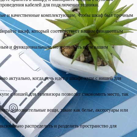
 проведения кабелей для подключения техники.
льные и качественные комплектующие, чтобы шкаф был прочным
ыбирайте шкаф, который соответствует вашим финансовым
льным и функциональным, но и отвечать всем вашим
но актуально, когда речь идет о шкафе-купе с нишей для
пе с нишей для телевизора позволит сэкономить место, так
ть дополнительные вещи, такие как белье, аксессуары или
ксимально распределить и разделить пространство для