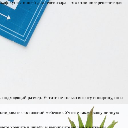
каф-купе с нишей для телевизора – это отличное решение для
 подходящий размер. Учтите не только высоту и ширину, но и
онировать с остальной мебелью. Учтите также вашу личную
удете хранить в шкафу, и выбирайте модель с нужным