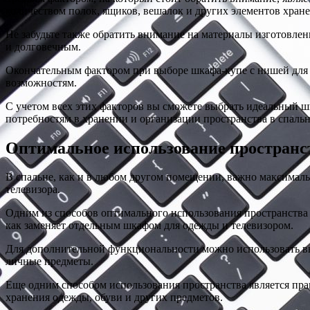
количеством полок, ящиков, вешалок и других элементов хран
Не забудьте также обратить внимание на материалы изготовл
и долговечным.
Окончательным фактором при выборе шкафа-купе с нишей для 
возможностям.
С учетом всех этих факторов вы сможете выбрать идеальный ш
потребностям в хранении и организации пространства в спальн
Оптимальное использование пространст
В спальне, как и в любом другом помещении, важно максимальн
телевизора.
Одним из способов оптимального использования пространства 
как заменяет отдельным шкафом для одежды и телевизором.
Для дополнительной функциональности можно использовать вы
личные предметы.
Еще одним способом использования пространства является пра
хранения одежды, обуви и других предметов.