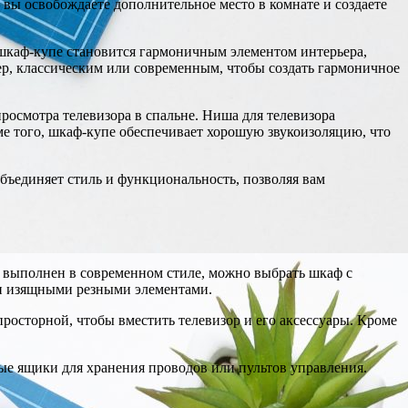
вы освобождаете дополнительное место в комнате и создаете
, шкаф-купе становится гармоничным элементом интерьера,
р, классическим или современным, чтобы создать гармоничное
просмотра телевизора в спальне. Ниша для телевизора
ме того, шкаф-купе обеспечивает хорошую звукоизоляцию, что
бъединяет стиль и функциональность, позволяя вам
р выполнен в современном стиле, можно выбрать шкаф с
 и изящными резными элементами.
осторной, чтобы вместить телевизор и его аксессуары. Кроме
 ящики для хранения проводов или пультов управления.