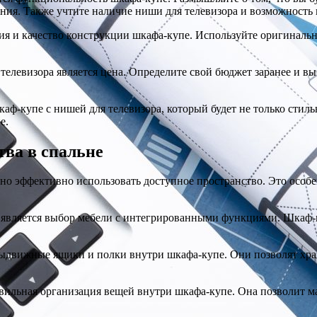
ения. Также учтите наличие ниши для телевизора и возможность
ения и качество конструкции шкафа-купе. Используйте оригина
телевизора является цена. Определите свой бюджет заранее и в
каф-купе с нишей для телевизора, который будет не только сти
е.
ва в спальне
о эффективно использовать доступное пространство. Это особен
является выбор мебели с интегрированными функциями. Шкаф-ку
движные ящики и полки внутри шкафа-купе. Они позволят храни
вильная организация вещей внутри шкафа-купе. Она позволит ма