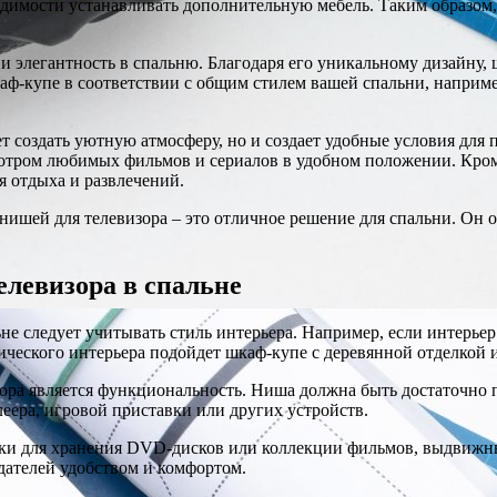
димости устанавливать дополнительную мебель. Таким образом, 
 и элегантность в спальню. Благодаря его уникальному дизайну
ф-купе в соответствии с общим стилем вашей спальни, наприме
т создать уютную атмосферу, но и создает удобные условия для 
смотром любимых фильмов и сериалов в удобном положении. Кро
 отдыха и развлечений.
ишей для телевизора – это отличное решение для спальни. Он о
елевизора в спальне
не следует учитывать стиль интерьера. Например, если интерье
ического интерьера подойдет шкаф-купе с деревянной отделкой
ра является функциональность. Ниша должна быть достаточно пр
еера, игровой приставки или других устройств.
и для хранения DVD-дисков или коллекции фильмов, выдвижные
адателей удобством и комфортом.