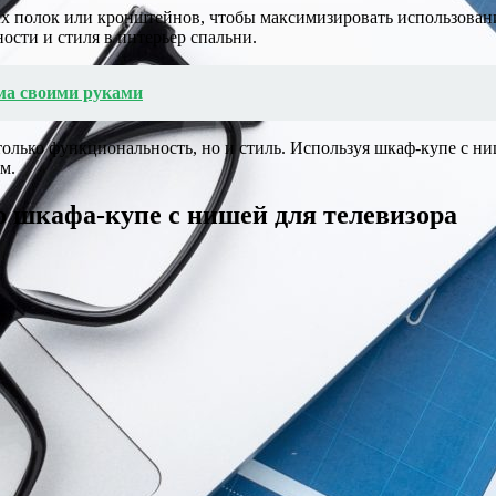
ых полок или кронштейнов, чтобы максимизировать использовани
ости и стиля в интерьер спальни.
ома своими руками
только функциональность, но и стиль. Используя шкаф-купе с н
м.
 шкафа-купе с нишей для телевизора