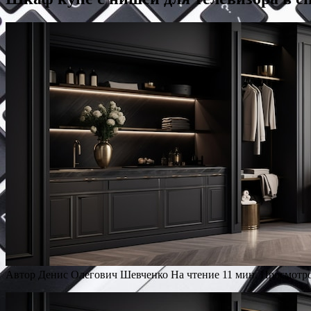
Автор
Денис Олегович Шевченко
На чтение
11 мин.
Просмотр