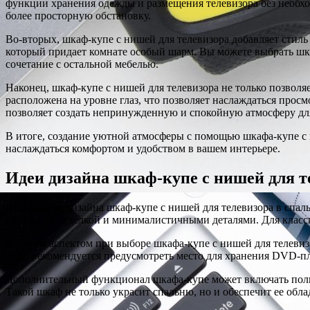
функции хранения одежды и размещения телевизора без необхо
более просторную обстановку.
Во-вторых, шкаф-купе с нишей для телевизора добавляет стиль
который придает комнате особый шарм. Вы можете выбрать шка
сочетание с остальной мебелью.
Наконец, шкаф-купе с нишей для телевизора не только позволяе
расположена на уровне глаз, что позволяет наслаждаться про
позволяет создать непринужденную и спокойную атмосферу для
В итоге, создание уютной атмосферы с помощью шкафа-купе с н
наслаждаться комфортом и удобством в вашем интерьере.
Идеи дизайна шкаф-купе с нишей для т
При выборе дизайна шкаф-купе с нишей для телевизора в спаль
глянцевой отделкой и минималистичными деталями. Для класс
Важным аспектом при выборе шкафа-купе с нишей для телевизо
того, рекомендуется предусмотреть место для хранения DVD-пл
Дополнительный функционал шкафа-купе может включать полк
Такой шкаф не только украсит спальню, но и обеспечит ее обл