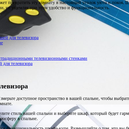
ет превратить эту комнату в настоящий уголок уюта и покоя. Ш
ни, не ущемляя при этом удобство и функциональность.
шей для телевизора
не
д традиционными телевизионными стенками
й для телевизора
левизора
мерьте доступное пространство в вашей спальне, чтобы выбрать
мнате.
лите стиль вашей спальни и выберите шкаф, который будет гарм
мосферу в спальне.
тся функциональность шкафа-купе. Размышляйте о том, что вы б