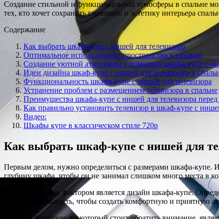
Создание стильной и функциональной атмосферы в спальне мож
тех, кто хочет сохранить гармонию и эстетику интерьера спаль
Содержание
Как выбрать шкаф-купе с нишей для телевизора
Оптимальное использование пространства в спальне
Создание уютной атмосферы с помощью шкафа-купе с ни
Идеи дизайна шкаф-купе с нишей для телевизора в спаль
Функциональность шкафа-купе с нишей для телевизора
Устранение проблем с размещением телевизора в спальне
Преимущества шкафа-купе с нишей для телевизора пере
Как правильно установить телевизор в шкаф-купе с нише
Видео:
Шкафы купе в классическом стиле 720p
Как выбрать шкаф-купе с нишей для те
Первым делом, нужно определиться с размерами шкафа-купе. Из
глубину шкафа, чтобы он не занимал слишком много места в ко
Вторым важным фактором является дизайн шкафа-купе. Опреде
предпочтительность, чтобы создать комфортную и приятную ат
Третьим фактором, на который стоит обратить внимание, являе