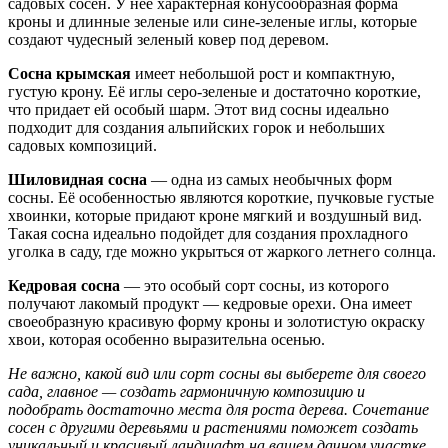
садовых сосен. У неё характерная конусообразная форма
кроны и длинные зеленые или сине-зеленые иглы, которые
создают чудесный зеленый ковер под деревом.
Сосна крымская
имеет небольшой рост и компактную,
густую крону. Её иглы серо-зеленые и достаточно короткие,
что придает ей особый шарм. Этот вид сосны идеально
подходит для создания альпийских горок и небольших
садовых композиций.
Шиловидная сосна
— одна из самых необычных форм
сосны. Её особенностью являются короткие, пучковые густые
хвоинки, которые придают кроне мягкий и воздушный вид.
Такая сосна идеально подойдет для создания прохладного
уголка в саду, где можно укрыться от жаркого летнего солнца.
Кедровая сосна
— это особый сорт сосны, из которого
получают лакомый продукт — кедровые орехи. Она имеет
своеобразную красивую форму кроны и золотистую окраску
хвои, которая особенно выразительна осенью.
Не важно, какой вид или сорт сосны вы выберете для своего
сада, главное — создать гармоничную композицию и
подобрать достаточно места для роста дерева. Сочетание
сосен с другими деревьями и растениями поможет создать
уникальный и красивый ландшафт на вашем дачном участке.