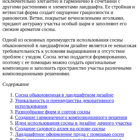
исключительно элегантно и гармонично в сочетании с
другими растениями и элементами ландшафта. Ее стройная и
ветвистая форма создает ощущение грациозности и
равновесия. Ветви, покрытые вечнозелеными иголками,
придают антуражу участка особый шарм и заполняют его
свежим ароматом сосны.
Одной из основных преимуществ использования сосны
обыкновенной в ландшафтном дизайне является ее невысокая
требовательность к условиям выращивания и отсутствие
проблем с уходом. Сосна легко поддается формированию,
поэтому с ее помощью можно создать оригинальные
композиции и заполнить пространство участка различными
композиционными решениями.
Содержание
Сосна обыкновенная в ландшафтном дизайне
Уникальность и преимущества декоративного
использования
Разнообразие форм и сортов сосны
Создание гармоничного композиционного решения
Идеи использования сосны в дизайне дачного участка
Создание садового аллея на основе сосны
Ландшафтное оформление пруда с помощью сосен
Фото примеры успешного использования сосен в