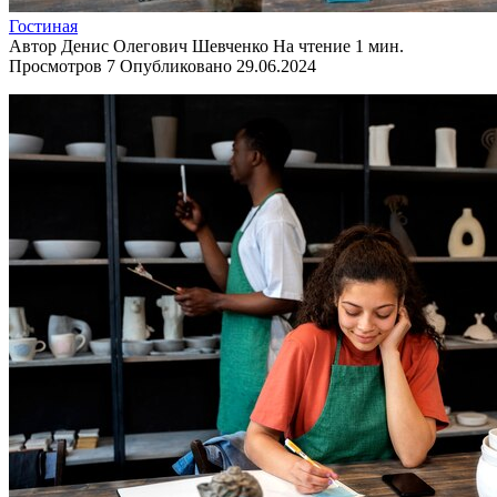
Гостиная
Автор
Денис Олегович Шевченко
На чтение
1 мин.
Просмотров
7
Опубликовано
29.06.2024