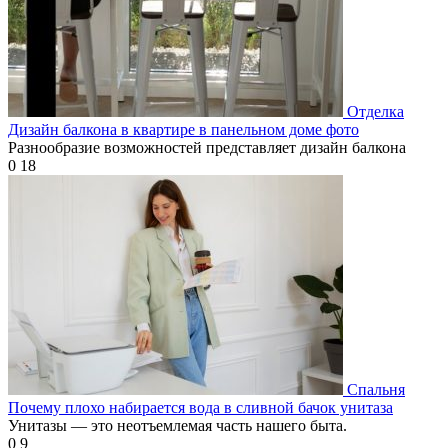
Отделка
Дизайн балкона в квартире в панельном доме фото
Разнообразие возможностей представляет дизайн балкона
0
18
Спальня
Почему плохо набирается вода в сливной бачок унитаза
Унитазы — это неотъемлемая часть нашего быта.
0
9