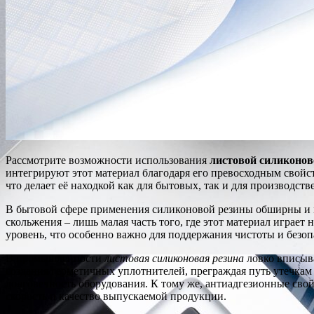
Рассмотрите возможности использования
листовой силиконов
интегрируют этот материал благодаря его превосходным свойст
что делает её находкой как для бытовых, так и для производст
В бытовой сфере применения силиконовой резины обширны и 
скольжения – лишь малая часть того, где этот материал играе
уровень, что особенно важно для поддержания чистоты и безоп
В промышленности
листовая силиконовая резина
ловко вписыва
создания герметичных уплотнителей, преграждая путь утечкам 
долговечность оборудования. К тому же, антиадгезионные сво
скорость и качество выпускаемой продукции.