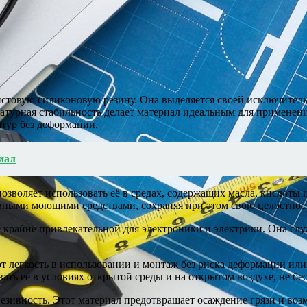
истовую силиконовую резину. Она выделяется своей исключител
ературная стабильность делает материал идеальным для применен
тур без деформации.
иал
зволяет использовать её в средах, содержащих масла, кислоты 
ивными моющими средствами, сохраняя при этом свою целостност
крайне привлекательной для электроники и электрики. Она слу
 легкость в использовании и монтаж без риска деформации или 
ать её в условиях открытой среды и на открытом воздухе, не бе
зивность. Этот материал предотвращает осаждение грязи и возм