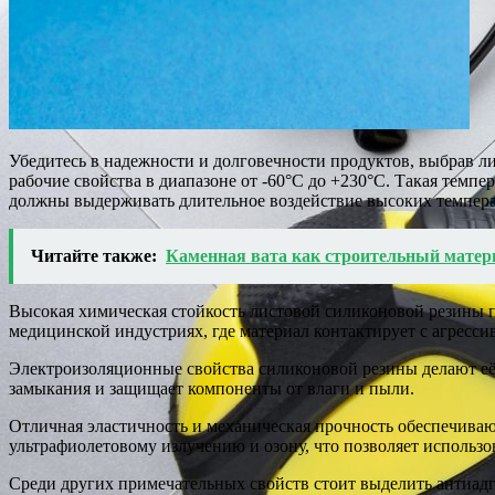
Убедитесь в надежности и долговечности продуктов, выбрав л
рабочие свойства в диапазоне от -60°C до +230°C. Такая темп
должны выдерживать длительное воздействие высоких темпера
Читайте также:
Каменная вата как строительный матер
Высокая химическая стойкость листовой силиконовой резины по
медицинской индустриях, где материал контактирует с агресс
Электроизоляционные свойства силиконовой резины делают её 
замыкания и защищает компоненты от влаги и пыли.
Отличная эластичность и механическая прочность обеспечивают
ультрафиолетовому излучению и озону, что позволяет использов
Среди других примечательных свойств стоит выделить антиадге