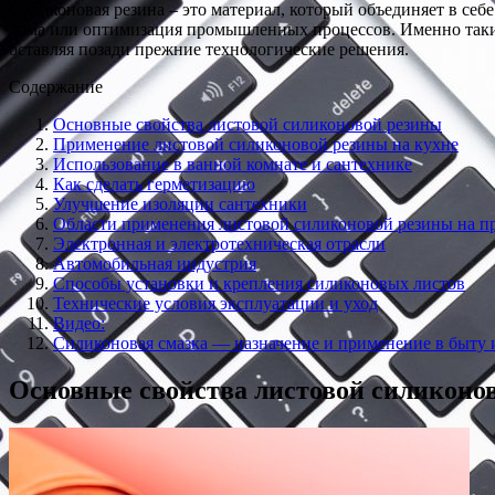
Силиконовая резина – это материал, который объединяет в себ
дома или оптимизация промышленных процессов. Именно таки
оставляя позади прежние технологические решения.
Содержание
Основные свойства листовой силиконовой резины
Применение листовой силиконовой резины на кухне
Использование в ванной комнате и сантехнике
Как сделать герметизацию
Улучшение изоляции сантехники
Области применения листовой силиконовой резины на п
Электронная и электротехническая отрасли
Автомобильная индустрия
Способы установки и крепления силиконовых листов
Технические условия эксплуатации и уход
Видео:
Силиконовая смазка — назначение и применение в бы
Основные свойства листовой силиконо