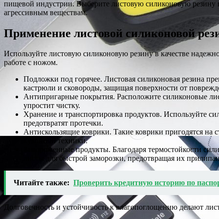
пищевой индустрии. Выберите листовую силиконовую резину в 
агрессивным веществам.
Применение листовой силиконовой рез
Используйте листовую силиконовую резину в качестве надежно
работе с ножом.
Подложки под горячее. Листовая силиконовая резина пре
кастрюли и сковороды, защищая поверхности от поврежд
Антипригарные покрытия. Расположите силиконовые лист
упростит чистку.
Хранение и транспортировка продуктов. Используйте сил
предотвратят протечки.
Антискользящие коврики. Такие коврики пригодятся на с
кухонной техники.
Замороженные продукты. Благодаря термостойкости сили
листы для быстрой заморозки, предотвращая их прилипан
Читайте также:
Проверить кредитную историю по паспо
Долговечность и устойчивость к влагопоглощению делают лис