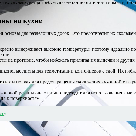
тех случаях, когда требуется сочетание отличной гибкости, ст
ины на кухне
й основы для разделочных досок. Это предотвратит их скольжен
красно выдерживает высокие температуры, поэтому идеально под
ений.
ы на противне, чтобы избежать прилипания выпечки и других б
иконовые листы для герметизации контейнеров с едой. Их гибк
толах и полках для предотвращения скольжения кухонной утвари
коновой резины она отлично подходит для использования в мор
ия к поверхностям.
рту
т