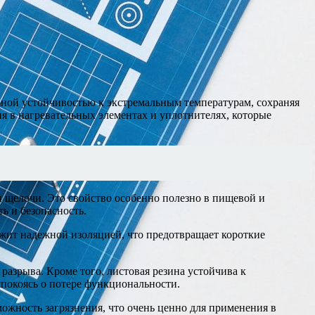
ьной устойчивостью к экстремальным температурам, сохраняя
ия в нагревательных элементах и уплотнителях, которые
и щелочи. Это свойство особенно полезно в пищевой и
ь и безопасность.
жит надежной изоляцией, что предотвращает короткие
разрыва. Кроме того, листовая резина устойчива к
спокоясь о потере функциональности.
ожность загрязнения, что очень ценно для применения в