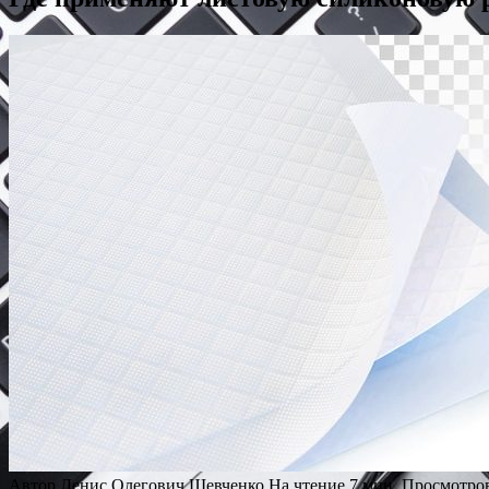
Автор
Денис Олегович Шевченко
На чтение
7 мин.
Просмотро