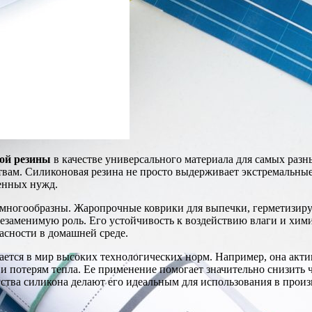
ой резины
в качестве универсального материала для самых разн
вам. Силиконовая резина не просто выдерживает экстремальные 
венных нужд.
многообразны. Жаропрочные коврики для выпечки, герметизиру
т незаменимую роль. Его устойчивость к воздействию влаги и х
асности в домашней среде.
ется в мир высоких технологических норм. Например, она акти
и потерям тепла. Ее применение помогает значительно снизить 
йства силикона делают его идеальным для использования в прои