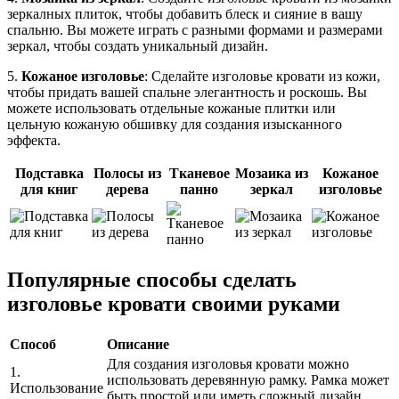
зеркалных плиток, чтобы добавить блеск и сияние в вашу
спальню. Вы можете играть с разными формами и размерами
зеркал, чтобы создать уникальный дизайн.
5.
Кожаное изголовье
: Сделайте изголовье кровати из кожи,
чтобы придать вашей спальне элегантность и роскошь. Вы
можете использовать отдельные кожаные плитки или
цельную кожаную обшивку для создания изысканного
эффекта.
Подставка
Полосы из
Тканевое
Мозаика из
Кожаное
для книг
дерева
панно
зеркал
изголовье
Популярные способы сделать
изголовье кровати своими руками
Способ
Описание
Для создания изголовья кровати можно
1.
использовать деревянную рамку. Рамка может
Использование
быть простой или иметь сложный дизайн.