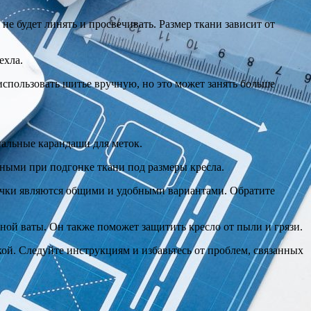
:
не будет линять и просвечивать. Размер ткани зависит от
ехла.
использовать шитье вручную, но это может занять больше
иальные карандаши для меток.
чными при подгонке ткани под размеры кресла.
ипучки являются общими и удобными вариантами. Обратите
рной ваты. Он также поможет защитить кресло от пыли и грязи.
ой. Следуйте инструкциям и избавьтесь от проблем, связанных