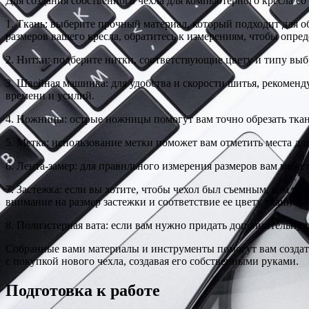
Для создания собственного чехла для компьютерного кресла с
1. Ткань: выберите прочный материал, который подходит для об
размеров вашего кресла, обратитесь к измерениям, чтобы опре
2. Нитки: подберите нитки, соответствующие цвету и типу выб
3. Швейная машинка: для удобства и скорости шитья, рекоменд
времени и усилий.
4. Ножницы: острые ножницы помогут вам точно обрезать ткан
5. Метка: использование метки поможет вам отметить места дл
6. Лента-замер: для правильного измерения размеров вам може
7. Застежка: если вы хотите, чтобы чехол был съемным, вам 
внимание на размер застежки и соответствие ее цвету ткани.
8. Полиэстерная вата: если вам нужно придать дополнительную
Собранные вами материалы и инструменты помогут вам создать
с покупкой нового чехла, создавая его собственными руками.
Подготовка к работе