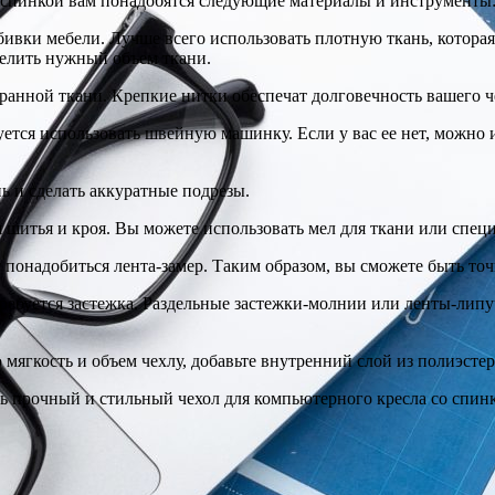
о спинкой вам понадобятся следующие материалы и инструменты
ивки мебели. Лучше всего использовать плотную ткань, которая 
делить нужный объем ткани.
ранной ткани. Крепкие нитки обеспечат долговечность вашего ч
уется использовать швейную машинку. Если у вас ее нет, можно 
ь и сделать аккуратные подрезы.
я шитья и кроя. Вы можете использовать мел для ткани или спец
т понадобиться лента-замер. Таким образом, вы сможете быть то
потребуется застежка. Раздельные застежки-молнии или ленты-л
 мягкость и объем чехлу, добавьте внутренний слой из полиэсте
 прочный и стильный чехол для компьютерного кресла со спинк