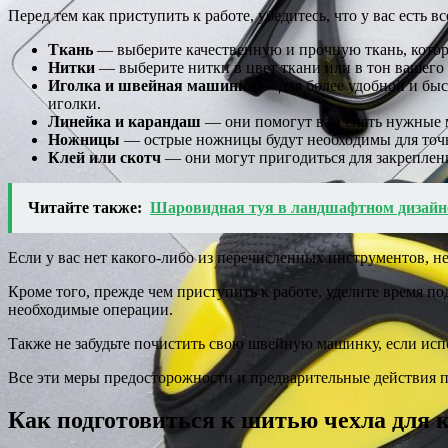
Перед тем как приступить к работе, убедитесь, что у вас есть
Ткань
— выберите качественную и прочную ткань, котор
Нитки
— выберите нитки в цвет ткани или в тон вашего
Иголка и швейная машинка
— для более удобной и быс
иголки.
Линейка и карандаш
— они помогут вам снять нужные 
Ножницы
— острые ножницы будут необходимы для точн
Клей или скотч
— они могут пригодиться для закреплен
Читайте также:
Шаровидная туя в ландшафтном дизайне
Если у вас нет какого-либо из перечисленных инструментов, н
Кроме того, прежде чем приступить к работе, уделите время под
необходимые операции.
Также не забудьте почистить свою швейную машинку, если испо
Все эти меры предосторожности и предварительные действия по
Как подготовиться к шитью чехла для 