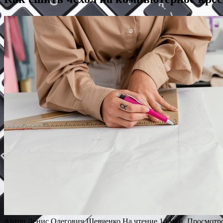
Автор
Денис Олегович Шевченко
На чтение
14 мин.
Просмотр