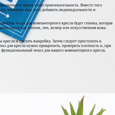
шиваться и терять свою привлекательность. Вместо того
ь его внешний вид, но и добавить индивидуальности и
ментов чехла для компьютерного кресла будет спинка, которая
лов, таких как хлопок, лен, велюр или искусственная кожа.
 кресла и сделать выкройку. Затем следует приступить к
ехол для кресла нужно прикрепить, проверить плотность и, при
и функциональный чехол для вашего компьютерного кресла.