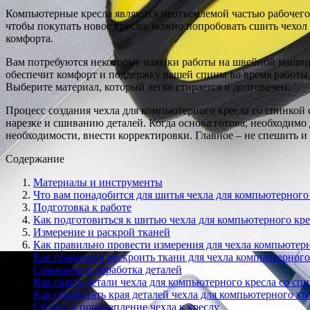
Компьютерные кресла являются неотъемлемой частью рабочего 
чтобы покупать новое кресло, можно попробовать сшить чехол 
комфорта.
Вам потребуются некоторые навыки работы на швейной машине,
обеспечит комфорт и поддержку вашей спины во время работы. 
Выберите материал, который легко стирается и долговечен.
Процесс создания чехла для компьютерного кресла со спинкой с
нарезке и сшиванию деталей. Когда основа готова, необходимо 
необходимости, внести корректировки. Главное – не спешить 
Содержание
Материалы и инструменты
Что вам понадобится для шитья чехла для компьютерного
Подготовка к работе
Как подготовиться к шитью чехла для компьютерного кре
Измерение и раскрой тканей
Как правильно провести измерения для чехла компьютерн
Как правильно раскроить ткани для чехла компьютерного
Сшивание и обработка деталей
Как сшить детали чехла для компьютерного кресла со сп
Как обработать края деталей чехла для компьютерного кр
Сборка и прикрепление чехла к креслу