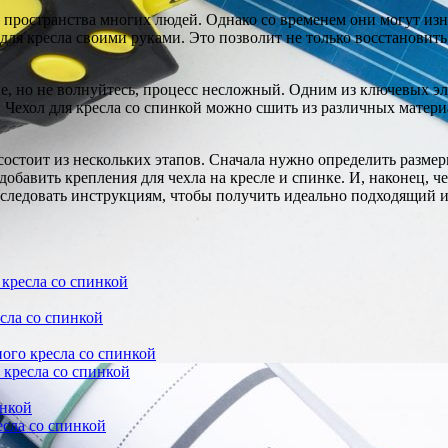
пространства многих людей. Однако со временем они могут изна
для кресла своими руками. Это позволит не только восстановит
 но не волнуйтесь, процесс несложный. Одним из ключевых эле
Чехол для кресла со спинкой можно сшить из различных материа
остоит из нескольких этапов. Сначала нужно определить размеры
добавить крепления для чехла на кресле и спинке. И, наконец, ч
и следовать инструкциям, чтобы получить идеально подходящий 
 кресла со спинкой
сла со спинкой
ого кресла со спинкой
 кресла со спинкой
инкой
есла со спинкой