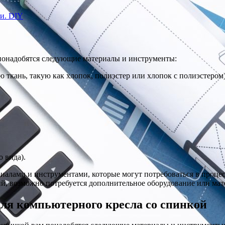
и. DIY
 понадобятся следующие материалы и инструменты:
 ткань, такую как хлопок, полиэстер или хлопок с полиэстером)
о вида).
иалами и инструментами, которые могут потребоваться в процес
й, возможно потребуется дополнительное оборудование или мат
для компьютерного кресла со спинкой