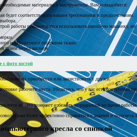
 все необходимые материалы и инструменты. Вам понадобятся:
ая будет соответствовать вашим требованиям и предпочтениям.
 выбора.
трой работы рекомендуется использовать швейную машинку, но
мерки.
ого и аккуратного обрезания ткани.
ия ткани перед шитьем.
 с фото хостой
еобходимо их приобрести или заимствовать у друзей.
готовке рабочего места. Убедитесь, что у вас есть достаточно п
льзуете ее. Это поможет избежать затруднений во время работы
зволят вам более эффективно справиться с задачей и получить х
компьютерного кресла со спинкой