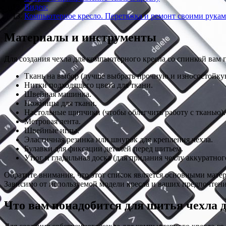
Видео:
Компьютерное кресло. Перетяжка и ремонт своими рукам
Материалы и инструменты
Для создания чехла для компьютерного кресла со спинкой вам
Ткань на выбор (лучше выбрать прочную и износостойкую
Нитки подходящего цвета для ткани.
Швейная машинка.
Ножницы для ткани.
Настольные щипчики (чтобы облегчить работу с тканью).
Метровая лента.
Швейные иглы.
Эластичная резинка или шнурок для крепления чехла.
Булавки для фиксации деталей перед шитьем.
Утюг и гладильная доска (для придания чехлу аккуратног
Обратите внимание, что этот список является основными матер
Зависимо от используемой модели кресла и ваших предпочтени
Что вам понадобится для шитья чехла 