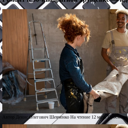
Автор
Денис Олегович Шевченко
На чтение
12 мин.
Просмотр