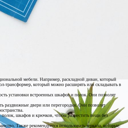
циональной мебели. Например, раскладной диван, который
тол-трансформер, который можно расширять или складывать в
ость установки встроенных шкафов и полок. Они позволят
ить раздвижные двери или перегородки. Они позволят
остранства.
 полок, шкафов и крючков, чтобы разместить вещи без
ранство. Также рекомендуется использовать зеркала, которые