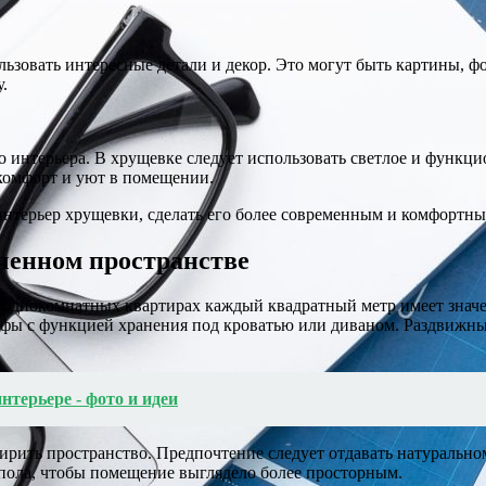
зовать интересные детали и декор. Это могут быть картины, фо
.
 интерьера. В хрущевке следует использовать светлое и функци
 комфорт и уют в помещении.
интерьер хрущевки, сделать его более современным и комфортн
ченном пространстве
 однокомнатных квартирах каждый квадратный метр имеет значе
фы с функцией хранения под кроватью или диваном. Раздвижные
терьере - фото и идеи
ширить пространство. Предпочтение следует отдавать натуральн
 пола, чтобы помещение выглядело более просторным.