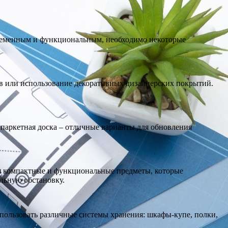
временным и функциональным, необходимо некоторые
ев или использование декоративных дизайнерских покрытий.
паркетная доска – отличные варианты для обновления
я компактные и функциональные предметы, которые
льную обстановку.
пользовать различные системы хранения: шкафы-купе, полки,