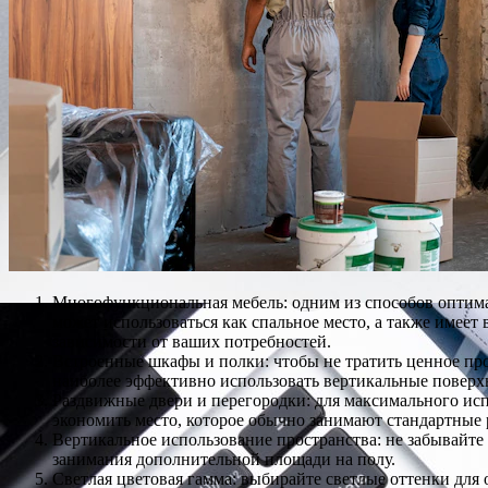
Многофункциональная мебель: одним из способов оптима
может использоваться как спальное место, а также имее
зависимости от ваших потребностей.
Встроенные шкафы и полки: чтобы не тратить ценное пр
наиболее эффективно использовать вертикальные поверхн
Раздвижные двери и перегородки: для максимального исп
экономить место, которое обычно занимают стандартные 
Вертикальное использование пространства: не забывайте
занимания дополнительной площади на полу.
Светлая цветовая гамма: выбирайте светлые оттенки для 