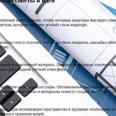
зные советы и идеи
собенный шарм. Однако, чтобы интерьер квартиры выглядел со
детали, которые придают особый стиль квартире.
ление стен и потолка. Это может быть покраска, наклейка обо
ство.
очный и практичный материал. Ламинат, виниловые плитки или 
ытие для создания уютной атмосферы.
тствующую мебель и аксессуары. Оптимальным выбором являютс
 Современные стили и материалы помогут создать уютную и сти
ирах. Для оптимизации пространства в хрущевке необходимо ис
актного хранения вещей.