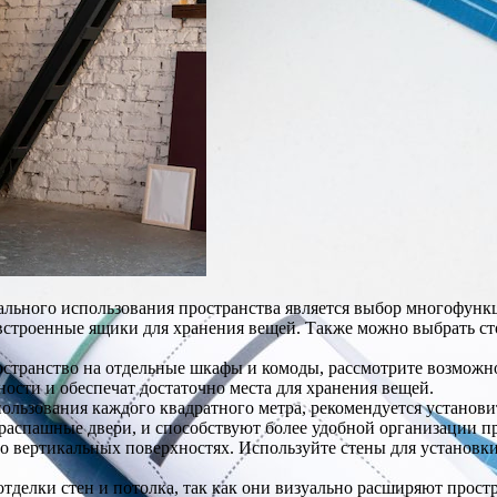
льного использования пространства является выбор многофунк
т встроенные ящики для хранения вещей. Также можно выбрать с
остранство на отдельные шкафы и комоды, рассмотрите возможн
ости и обеспечат достаточно места для хранения вещей.
ользования каждого квадратного метра, рекомендуется установ
распашные двери, и способствуют более удобной организации пр
 о вертикальных поверхностях. Используйте стены для установки
отделки стен и потолка, так как они визуально расширяют прост