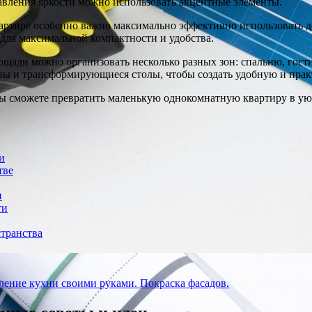
бавления яркости можно использовать акцентные элементы.
вартире особенно важно максимально эффективно использовать 
для максимальной компактности и удобства.
щади можно организовать несколько разных зон: спальню, гост
ны и трансформирующиеся столы, чтобы создать удобную и прак
вы сможете превратить маленькую однокомнатную квартиру в у
и
тве
и
ти
странства
ление кухни своими руками. Покраска фасадов.