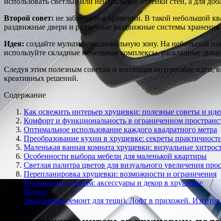
использовать светлые или нейтральные оттенки стен, а для до
Второй совет:
не забывайте о хранении. В такой небольшой к
раздвижные двери и различные раздвижные системы хранения 
Идея:
создайте мультифункциональную зону. На небольшой пло
используйте складные мебельные комплексы, раскладные дива
Следуя этим полезным советам и воплощая интересные идеи, 
креативных решений.
Содержание
Как освежить интерьер хрущевки: полезные советы и иде
Комфорт и функциональность в ограниченном пространс
Оптимальное использование каждого квадратного метра
Преобразование кухни в хрущевке: секреты практичност
Маленькая ванная комната хрущевки: визуальные хитрос
Особенности выбора мебели для маленькой квартиры
Светлая палитра цветов для визуального увеличения про
Перепланировка хрущевки: возможности и ограничения
Внимание к деталям: аксессуары и декор в хрущевке
Видео:
Экономный ремонт для тещи). Лофт в прихожей. Изготов