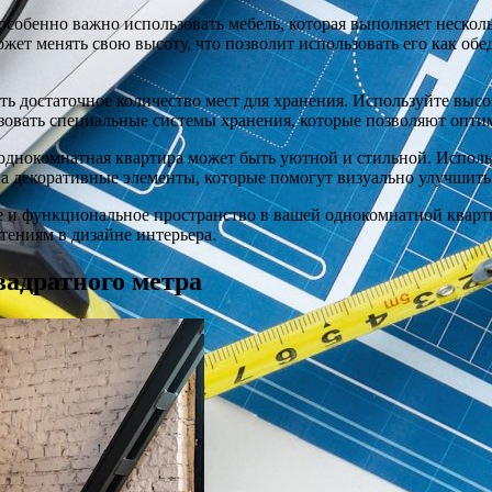
собенно важно использовать мебель, которая выполняет нескол
ожет менять свою высоту, что позволит использовать его как об
ть достаточное количество мест для хранения. Используйте выс
ьзовать специальные системы хранения, которые позволяют опт
 однокомнатная квартира может быть уютной и стильной. Использ
 на декоративные элементы, которые помогут визуально улучшит
е и функциональное пространство в вашей однокомнатной кварт
ениям в дизайне интерьера.
вадратного метра