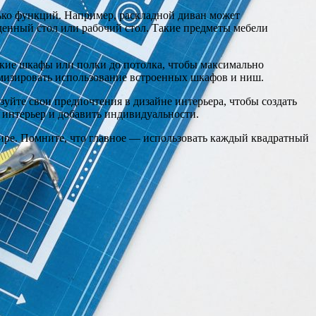
ько функций. Например, раскладной диван может
еденный стол или рабочий стол. Такие предметы мебели
окие шкафы или полки до потолка, чтобы максимально
имизировать использование встроенных шкафов и ниш.
уйте свои предпочтения в дизайне интерьера, чтобы создать
ь интерьер и добавить индивидуальности.
ире. Помните, что главное — использовать каждый квадратный