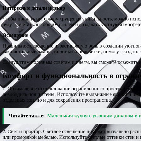
Интересные детали и декор
Чтобы придать интерьеру хрущевки уникальность, можно исполь
будут сочетаться с общим стилем и создавать уютную атмосферу
Освещение
Правильное освещение играет важную роль в создании уютного
как настольные лампы, ночники и подсветки, помогут создать
Следуя этим полезным советам и идеям, вы сможете освежить 
Комфорт и функциональность в ограни
1. Оптимальное использование ограниченного пространства. В
освободить пол и стены. Используйте выдвижные ящики и шка
отдельных зон, но и для сохранения пространства.
Читайте также:
Маленькая кухня с угловым диваном в ин
2. Свет и простор. Светлое освещение поможет визуально рас
или громоздкой мебелью. Используйте светлые оттенки стен и