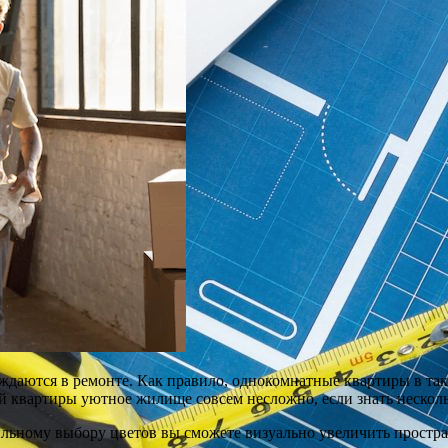
уждаются в ремонте. Как правило, однокомнатные квартиры в т
ой квартиры уютное жилище совсем несложно, если знать несколь
ильному выбору цветов вы сможете визуально увеличить простран