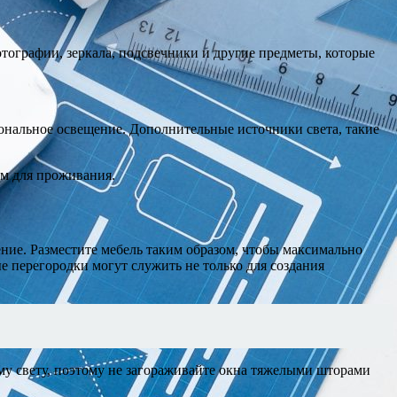
тографии, зеркала, подсвечники и другие предметы, которые
ональное освещение. Дополнительные источники света, такие
ым для проживания.
ние. Разместите мебель таким образом, чтобы максимально
 перегородки могут служить не только для создания
ому свету, поэтому не загораживайте окна тяжелыми шторами