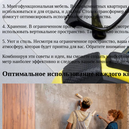
3. Многофункциональная мебель. В однокомнатных квартирах о
использоваться и для отдыха, и для сна. Столик-трансформер м
помогут оптимизировать использование пространства.
4. Хранение. В ограниченном пространстве важно предусмотре
использовать вертикальное пространство. Также можно испол
5. Уют и стиль. Несмотря на ограниченное пространство, ваша
атмосферу, которая будет приятна для вас. Обратите внимание
Комбинируя эти советы и идеи, вы сможете создать комфортно
метр наиболее эффективно и следовать вашим личным предпочт
Оптимальное использование каждого к