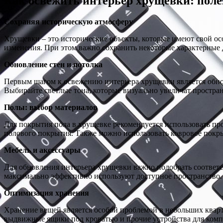
Как освежить интерьер хрущевки: поле
Сохраняя историческую атмосферу
Хрущевки – это исторические объекты, которые имеют свой о
изменения. При этом важно сохранить некоторые характерные 
Обновление стен и потолка
Первым шагом к освежению интерьера хрущевки является обнов
Выбирайте светлые тона, которые визуально увеличат простран
Полы: выбор материалов
Для покрытия пола в хрущевке рекомендуется использовать пр
полового покрытия. Также можно использовать ковровое покр
Мебель и аксессуары
Для обновления интерьера хрущевки важно подобрать соотве
максимально эффективно используют доступное пространство.
Оптимизация хранения
Хранение вещей является особой проблемой в небольших кварт
выдвижные ящики под кроватью и прочие устройства для комп