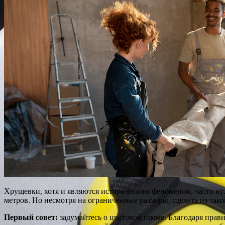
Хрущевки, хотя и являются историческим феноменом, часто н
метров. Но несмотря на ограниченные размеры, сделать из так
Первый совет:
задумайтесь о цветовой гамме. Благодаря прав