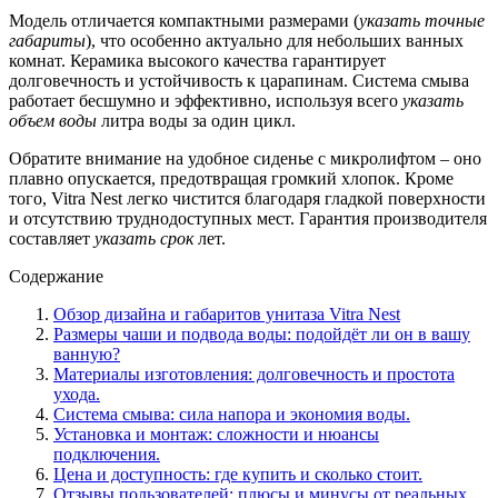
Модель отличается компактными размерами (
указать точные
габариты
), что особенно актуально для небольших ванных
комнат. Керамика высокого качества гарантирует
долговечность и устойчивость к царапинам. Система смыва
работает бесшумно и эффективно, используя всего
указать
объем воды
литра воды за один цикл.
Обратите внимание на удобное сиденье с микролифтом – оно
плавно опускается, предотвращая громкий хлопок. Кроме
того, Vitra Nest легко чистится благодаря гладкой поверхности
и отсутствию труднодоступных мест. Гарантия производителя
составляет
указать срок
лет.
Содержание
Обзор дизайна и габаритов унитаза Vitra Nest
Размеры чаши и подвода воды: подойдёт ли он в вашу
ванную?
Материалы изготовления: долговечность и простота
ухода.
Система смыва: сила напора и экономия воды.
Установка и монтаж: сложности и нюансы
подключения.
Цена и доступность: где купить и сколько стоит.
Отзывы пользователей: плюсы и минусы от реальных