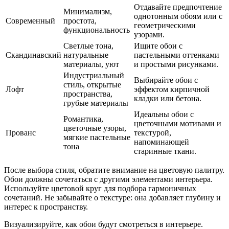
Отдавайте предпочтение
Минимализм,
однотонным обоям или с
Современный
простота,
геометрическими
функциональность
узорами.
Светлые тона,
Ищите обои с
Скандинавский
натуральные
пастельными оттенками
материалы, уют
и простыми рисунками.
Индустриальный
Выбирайте обои с
стиль, открытые
Лофт
эффектом кирпичной
пространства,
кладки или бетона.
грубые материалы
Идеальны обои с
Романтика,
цветочными мотивами и
цветочные узоры,
Прованс
текстурой,
мягкие пастельные
напоминающей
тона
старинные ткани.
После выбора стиля, обратите внимание на цветовую палитру.
Обои должны сочетаться с другими элементами интерьера.
Используйте цветовой круг для подбора гармоничных
сочетаний. Не забывайте о текстуре: она добавляет глубину и
интерес к пространству.
Визуализируйте, как обои будут смотреться в интерьере.