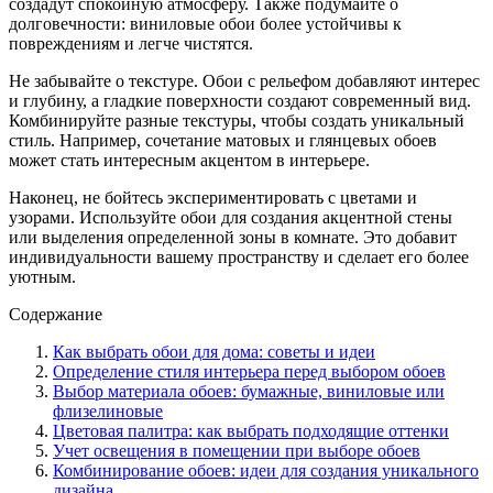
создадут спокойную атмосферу. Также подумайте о
долговечности: виниловые обои более устойчивы к
повреждениям и легче чистятся.
Не забывайте о текстуре. Обои с рельефом добавляют интерес
и глубину, а гладкие поверхности создают современный вид.
Комбинируйте разные текстуры, чтобы создать уникальный
стиль. Например, сочетание матовых и глянцевых обоев
может стать интересным акцентом в интерьере.
Наконец, не бойтесь экспериментировать с цветами и
узорами. Используйте обои для создания акцентной стены
или выделения определенной зоны в комнате. Это добавит
индивидуальности вашему пространству и сделает его более
уютным.
Содержание
Как выбрать обои для дома: советы и идеи
Определение стиля интерьера перед выбором обоев
Выбор материала обоев: бумажные, виниловые или
флизелиновые
Цветовая палитра: как выбрать подходящие оттенки
Учет освещения в помещении при выборе обоев
Комбинирование обоев: идеи для создания уникального
дизайна